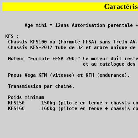
Caractéris
	Age mini = 12ans Autorisation parentale + un tuteur(+18ans) licencié tuteur pour les pilotes mineurs.

 KFS :

  Chassis KFS100 ou (Formule FFSA) sans frein AV.
  Chassis KFS-2017 tube de 32 et arbre unique de 
  Moteur "Formule FFSA 2001" Ce moteur doit reste
                             et au catalogue des 
  Pneus Vega KFM (vitesse) et KFH (endurance).

  Transmission par chaine. 

  Poids minimum

  KFS150      150kg (pilote en tenue + chassis co
  KFS160      160kg (pilote en tenue + chassis co