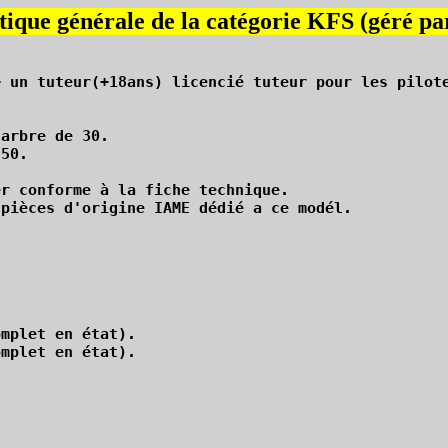
tique générale de la catégorie KFS (géré p
arbre de 30.

50.

r conforme à la fiche technique.

pièces d'origine IAME dédié a ce modél.

mplet en état).

mplet en état).
